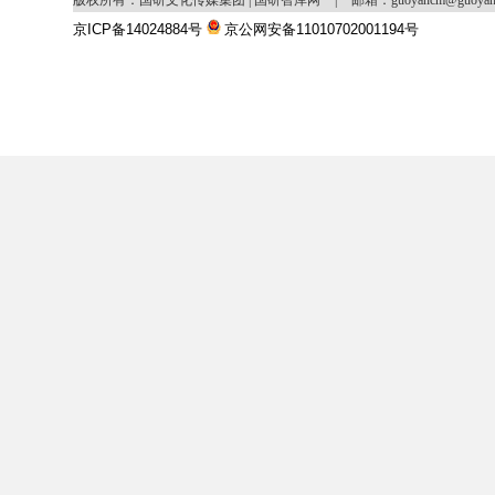
版权所有：国研文化传媒集团 | 国研智库网
|
邮箱：guoyancm@guoya
京ICP备14024884号
京公网安备11010702001194号