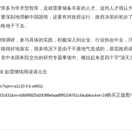
智库多为学术型智库，这就需要储备丰富的人才。这些人才我认
时要深刻地理解中国国情，还要有对政府运行、政府决策的初步
实枪地干下去。
国情调研，参与具体的实践，积极深入到企业、行业协会中去，
不能很好地落实，很多情况下是由于不接地气造成的，基层政府
党中央国务院交办的研究专题事项中。概括起来是四个字“顶天
辑 如需继续阅读请点击
.htm?spm=a1z10.5-b.w4011-
购买正版图
31431&rn=b0bf95825d24388efaadf8f5104761c6&abbucket=19