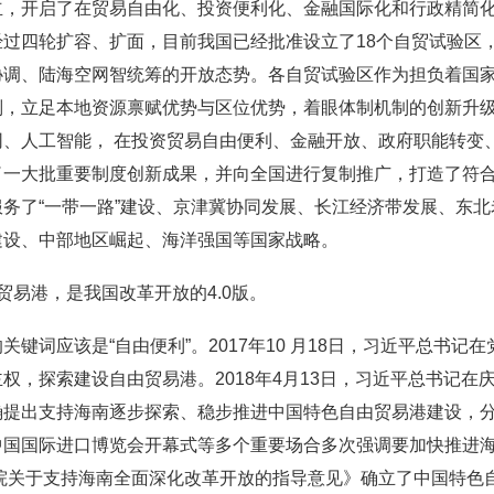
立，开启了在贸易自由化、投资便利化、金融国际化和行政精简
过四轮扩容、扩面，目前我国已经批准设立了18个自贸试验区
协调、陆海空网智统筹的开放态势。各自贸试验区作为担负着国
则，立足本地资源禀赋优势与区位优势，着眼体制机制的创新升
网、人工智能， 在投资贸易自由便利、金融开放、政府职能转变
了一大批重要制度创新成果，并向全国进行复制推广，打造了符
务了“一带一路”建设、京津冀协同发展、长江经济带发展、东
建设、中部地区崛起、海洋强国等国家战略。
贸易港，是我国改革开放的4.0版。
关键词应该是“自由便利”。2017年10 月18日，习近平总书记
权，探索建设自由贸易港。2018年4月13日，习近平总书记在庆
确提出支持海南逐步探索、稳步推进中国特色自由贸易港建设，
中国国际进口博览会开幕式等多个重要场合多次强调要加快推进
务院关于支持海南全面深化改革开放的指导意见》确立了中国特色