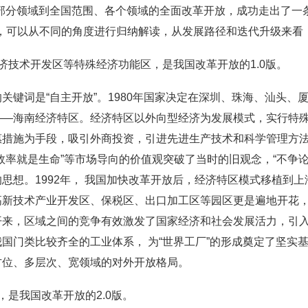
、部分领域到全国范围、各个领域的全面改革开放，成功走出了一
程，可以从不同的角度进行归纳解读，从发展路径和迭代升级来看
济技术开发区等特殊经济功能区，是我国改革开放的1.0版。
关键词是“自主开放”。1980年国家决定在深圳、珠海、汕头、厦
——海南经济特区。经济特区以外向型经济为发展模式，实行特
惠措施为手段，吸引外商投资，引进先进生产技术和科学管理方
效率就是生命”等市场导向的价值观突破了当时的旧观念，“不争论
思想。1992年， 我国加快改革开放后，经济特区模式移植到
高新技术产业开发区、保税区、出口加工区等园区更是遍地开花
开来，区域之间的竞争有效激发了国家经济和社会发展活力，引入
国门类比较齐全的工业体系， 为“世界工厂”的形成奠定了坚实
方位、多层次、宽领域的对外开放格局。
，是我国改革开放的2.0版。