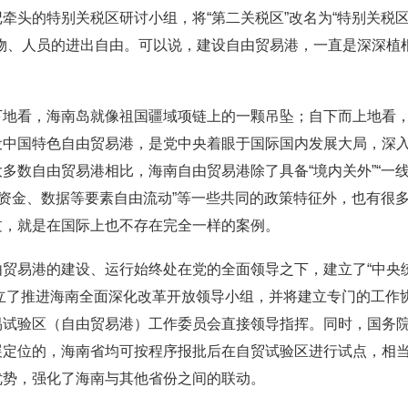
牵头的特别关税区研讨小组，将“第二关税区”改名为“特别关税区
货物、人员的进出自由。可以说，建设自由贸易港，一直是深深植
下地看，海南岛就像祖国疆域项链上的一颗吊坠；自下而上地看
设中国特色自由贸易港，是党中央着眼于国际国内发展大局，深
多数自由贸易港相比，海南自由贸易港除了具备“境内关外”“一线
、资金、数据等要素自由流动”等一些共同的政策特征外，也有很
过，就是在国际上也不存在完全一样的案例。
贸易港的建设、运行始终处在党的全面领导之下，建立了“中央
成立了推进海南全面深化改革开放领导小组，并将建立专门的工作
易试验区（自由贸易港）工作委员会直接领导指挥。同时，国务
展定位的，海南省均可按程序报批后在自贸试验区进行试点，相
优势，强化了海南与其他省份之间的联动。