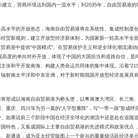
初步建立，营商环境达到国内一流水平；到2035年，自由贸易港
。
最高水平的开放形态，海南自由贸易港将在系统性、集成性制度
际经贸新规则，建立开放型经济新体制，为国家新一轮高水平全面
自由贸易港中提供“中国模式”。在贸易保护主义和逆全球化潮流涌
实现高度的单向对外开放，体现了中国的大国担当和道路自信，是
主张和平开发南海、构建人类命运共同体的集中体现。沿着“21
，辐射南太平洋和中东非洲，对于新时期我国开放型经济发展具
放将形成以海南自由贸易港为桥头堡，以粤港澳大湾区、长三角
、重庆、四川等为另一翼的“人字型雁阵”，与“一带一路”形成
户。如果说前三个阶段中国在经济全球化的潮流中还是处在追随
中国特色，又集成国际上主要自由贸易港的先进模式和政策优点
纽、新通道，成为亚太经贸版图上一个新兴的重量级活跃经济单