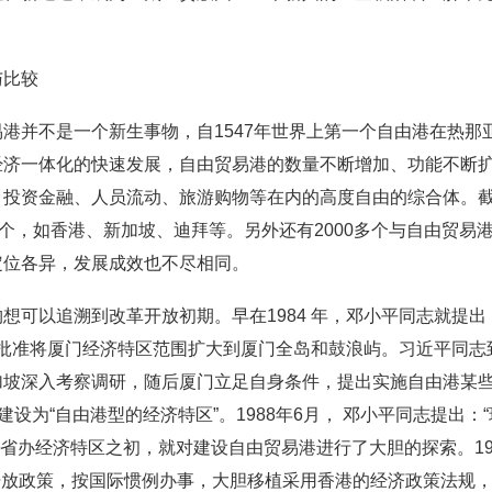
与比较
港并不是一个新生事物，自1547年世界上第一个自由港在热那
经济一体化的快速发展，自由贸易港的数量不断增加、功能不断
、投资金融、人员流动、旅游购物等在内的高度自由的综合体。
多个，如香港、新加坡、迪拜等。另外还有2000多个与自由贸易
定位各异，发展成效也不尽相同。
想可以追溯到改革开放初期。早在1984 年，邓小平同志就提
务院批准将厦门经济特区范围扩大到厦门全岛和鼓浪屿。习近平同
加坡深入考察调研，随后厦门立足自身条件，提出实施自由港某
建设为“自由港型的经济特区”。1988年6月， 邓小平同志提出
在建省办经济特区之初，就对建设自由贸易港进行了大胆的探索。19
的开放政策，按国际惯例办事，大胆移植采用香港的经济政策法规，