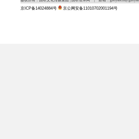
版权所有：国研文化传媒集团 | 国研智库网
|
邮箱：guoyancm@guoya
京ICP备14024884号
京公网安备11010702001194号