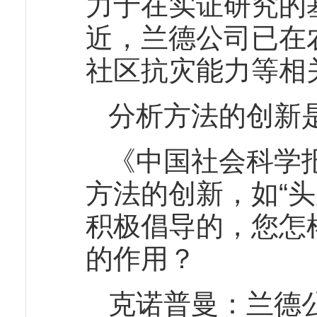
力于在实证研究的
近，兰德公司已在
社区抗灾能力等相
分析方法的创新
《中国社会科学
方法的创新，如“
积极倡导的，您怎
的作用？
克诺普曼：兰德