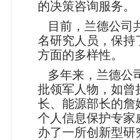
的决策咨询服务。
目前，兰德公司共
名研究人员，保持
方面的多样性。
多年来，兰德公
批领军人物，如曾
长、能源部长的詹
个人信息保护专家
办了一所创新型研