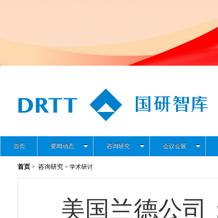
首页
要闻动态
咨询研究
会议会展
首页
咨询研究
>
> 学术研讨
美国兰德公司