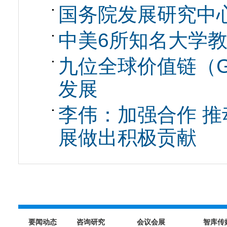
国务院发展研究中
中美6所知名大学
九位全球价值链（
发展
李伟：加强合作 推
展做出积极贡献
要闻动态
咨询研究
会议会展
智库传