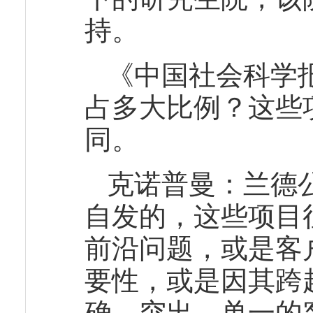
持。
《中国社会科学
占多大比例？这些
同。
克诺普曼：兰德
自发的，这些项目
前沿问题，或是客
要性，或是因其跨
确、突出、单一的