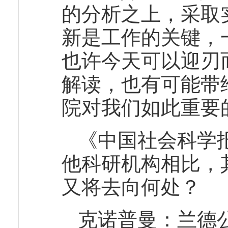
的分析之上，采取
新是工作的关键，
也许今天可以迎刃
解读，也有可能带
院对我们如此重要
《中国社会科学
他科研机构相比，
又将去向何处？
克诺普曼：兰德