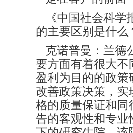
《中国社会科学
的主要区别是什么
克诺普曼：兰德
要方面有着很大不
盈利为目的的政策
改善政策决策，实
格的质量保证和同
告的客观性和专业
下的研究生院，该