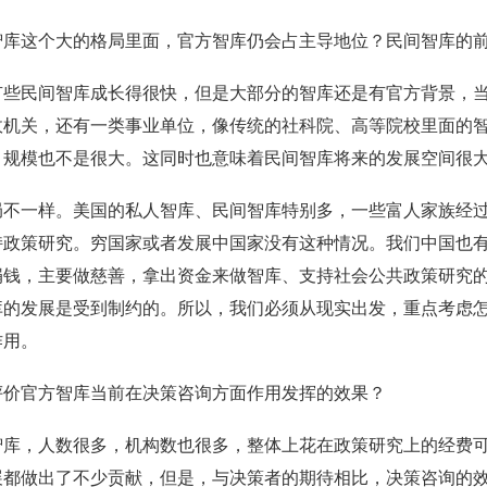
智库这个大的格局里面，官方智库仍会占主导地位？民间智库的
有些民间智库成长得很快，但是大部分的智库还是有官方背景，
政机关，还有一类事业单位，像传统的社科院、高等院校里面的
，规模也不是很大。这同时也意味着民间智库将来的发展空间很
局不一样。美国的私人智库、民间智库特别多，一些富人家族经
持政策研究。穷国家或者发展中国家没有这种情况。我们中国也
捐钱，主要做慈善，拿出资金来做智库、支持社会公共政策研究
库的发展是受到制约的。所以，我们必须从现实出发，重点考虑
作用。
评价官方智库当前在决策咨询方面作用发挥的效果？
智库，人数很多，机构数也很多，整体上花在政策研究上的经费
展都做出了不少贡献，但是，与决策者的期待相比，决策咨询的