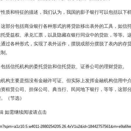
行性质和特征的描述，我们认为，我国的影子银行可以包括以下
。这部分包括商业银行各种形式的将贷款移出表外的工具，如信
信托受益权、承兑汇票，以及隐藏在银行同业中的贷款，等等。
是通过各种形式，实现了表外运作，摆脱或部分摆脱了表内的存
限制。
，包括信托机构的委托贷款和信托贷款、证券公司的理财贷款。
融机构主要是指没有金融许可证、但实际上发挥金融机构信用中
融资租赁公司、担保公司、典当行、民间地下银行，等等，这部
架。（节选）
辑 如需继续阅读请点击
em.htm?spm=a1z10.5.w4011-2880254205.26.4xV1u2&id=18442757561&rn=e9a6f