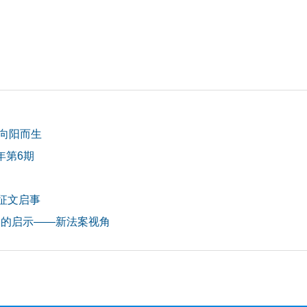
向阳而生
年第6期
题征文启事
国的启示——新法案视角