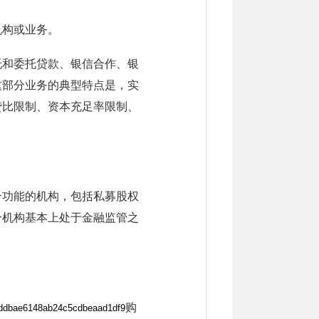
机构或业务。
托和委托贷款、银信合作、银
这部分业务的典型特点是，实
贷比限制、资本充足率限制、
介功能的机构，包括私募股权
分机构基本上处于金融监管之
购
eddbae6148ab24c5cdbeaad1df9