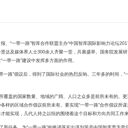
报、“一带一路”智库合作联盟主办“中国智库国际影响力论坛201
贤达及媒体界人士300余人齐聚一堂，共襄盛举。国务院发展
“一带一路”建设中发挥多方面的作用。
“一带一路”倡议后，得到了国际社会的热烈反响。三年多的时间，“
其所覆盖的国家数量、地域的广阔、人口之众多是前所未有的。更
各样的区域合作倡议前所未有。要实现“一带一路”合作倡议所
力才能实现，几代人持之以恒的围绕着这个目标和方向共同工作
出了新任务，为“一带一路”的推进落实出谋划策是中国智库责无旁