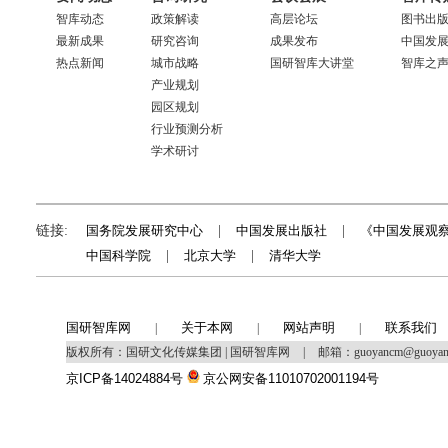
智库动态
政策解读
高层论坛
图书出
最新成果
研究咨询
成果发布
中国发
热点新闻
城市战略
国研智库大讲堂
智库之
产业规划
园区规划
行业预测分析
学术研讨
链接:
国务院发展研究中心
|
中国发展出版社
|
《中国发展观
中国科学院
|
北京大学
|
清华大学
国研智库网
关于本网
网站声明
联系我们
|
|
|
版权所有：国研文化传媒集团 | 国研智库网
|
邮箱：guoyancm@guoya
京ICP备14024884号
京公网安备11010702001194号